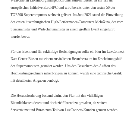
Wirtschaft in Luxemburg maßgeblich unterstützen. Dieser ist ein Teil der
europäischen Initiative EuroHPC und wird bereits unter den ersten 50 der
TOP500 Supercomputers weltweit gelistet. Im Juni 2021 stand die Einweihung
des ersten luxemburgischen High-Performance-Computers MeluXina, der vom
Staatsminister und Wirtschaftsminister in einem großem Event eingeführt
wurde, bevor.
Für das Event und für zukünftige Besichtigungen sollte ein Flur im LuxConnect
Data Center Bissen mit einem zusätzlichen Besucherraum im Erscheinungsbild
des Supercomputers gestaltet werden. Um den Besuchern den Aufbau des
Hochleistungsrechners näherbringen zu können, wurde eine technische Grafik
mit detaillierten Angaben benötigt.
Die Herausforderung bestand darin, den Flur mit den vielfältigen
Räumlichkeiten dezent und doch zielführend zu gestalten, da weitere
Serverräume und Büros zum Teil von LuxConnect-Kunden genutzt werden.