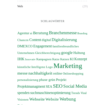
Web
(29)
SCHLAGWÖRTER
Branchenmesse
Beratung
Agentur
ai
Branding
Digitalisierung
Content
digital
Chancen
Engagement
DMEXCO
familienfreundliches
google
Haltung
Unternehmen
Gleichberechtigung
IHK
Konzept
KI
Kampagnen
Katze
Katzen
Innovativ
Marketing
künstliche Intelligenz
Logo
messe
nachhaltigkeit
online
Onlineshopping
phase grün
Projekt
personalisierung
SEO
Social Media
Projektmanagment
SEA
spenden
suchmaschinenoptimierung
Trends
Viral
Werbung
Webseite
Website
Visionen