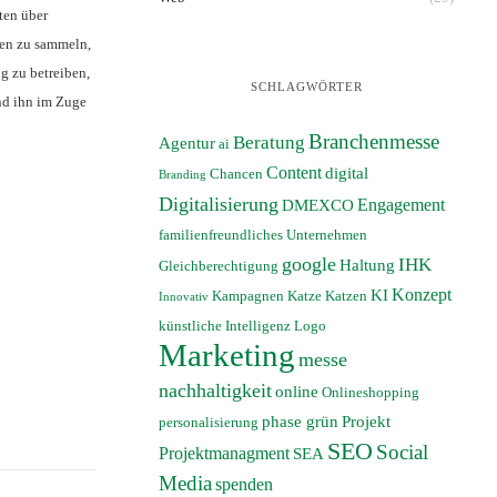
ten über
ten zu sammeln,
g zu betreiben,
SCHLAGWÖRTER
nd ihn im Zuge
Branchenmesse
Beratung
Agentur
ai
Content
digital
Chancen
Branding
Digitalisierung
Engagement
DMEXCO
familienfreundliches Unternehmen
google
IHK
Haltung
Gleichberechtigung
Konzept
KI
Kampagnen
Katze
Katzen
Innovativ
künstliche Intelligenz
Logo
Marketing
messe
nachhaltigkeit
online
Onlineshopping
phase grün
Projekt
personalisierung
SEO
Social
Projektmanagment
SEA
Media
spenden