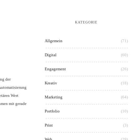
KATEGORIE
Allgemein
(71)
Digital
(60)
Engagement
(26)
ung der
Kreativ
(18)
 Automatisierung
etären Wert
Marketing
(64)
hmen mit gerade
Portfolio
(10)
Print
(3)
Web
(29)