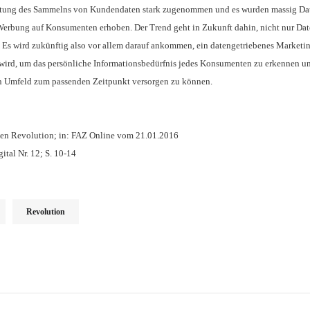
deutung des Sammelns von Kundendaten stark zugenommen und es wurden massig Da
Werbung auf Konsumenten erhoben. Der Trend geht in Zukunft dahin, nicht nur Da
n. Es wird zukünftig also vor allem darauf ankommen, ein datengetriebenes Marketin
wird, um das persönliche Informationsbedürfnis jedes Konsumenten zu erkennen u
en Umfeld zum passenden Zeitpunkt versorgen zu können.
llen Revolution; in: FAZ Online vom 21.01.2016
ital Nr. 12; S. 10-14
Revolution