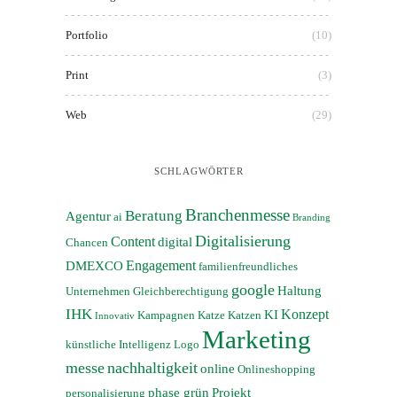
Portfolio
(10)
Print
(3)
Web
(29)
SCHLAGWÖRTER
Branchenmesse
Beratung
Agentur
ai
Branding
Digitalisierung
Content
digital
Chancen
Engagement
DMEXCO
familienfreundliches
google
Haltung
Unternehmen
Gleichberechtigung
IHK
Konzept
KI
Kampagnen
Katze
Katzen
Innovativ
Marketing
künstliche Intelligenz
Logo
messe
nachhaltigkeit
online
Onlineshopping
phase grün
Projekt
personalisierung