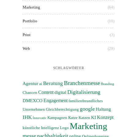
Marketing
(64)
Portfolio
(10)
Print
(3)
Web
(29)
SCHLAGWÖRTER
Branchenmesse
Beratung
Agentur
ai
Branding
Digitalisierung
Content
digital
Chancen
Engagement
DMEXCO
familienfreundliches
google
Haltung
Unternehmen
Gleichberechtigung
IHK
Konzept
KI
Kampagnen
Katze
Katzen
Innovativ
Marketing
künstliche Intelligenz
Logo
messe
nachhaltigkeit
online
Onlineshopping